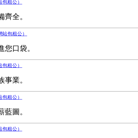
備齊全。
進您口袋。
族事業。
薪藍圖。