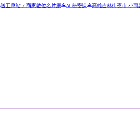
商家數位名片網
AI 秘密課
高雄吉林街夜市 小雨點冰品店
包