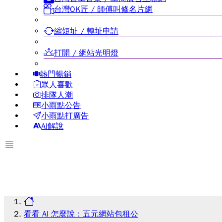
台灣OK匠 / 師傅叫修名片網
縮短址 / 轉址申請
打開 / 網站光明燈
熱門暢銷
眾人喜歡
排隊人潮
小雨點公告
小雨點打廣告
AI解說
看看 AI 怎麼說：五元網站包租公