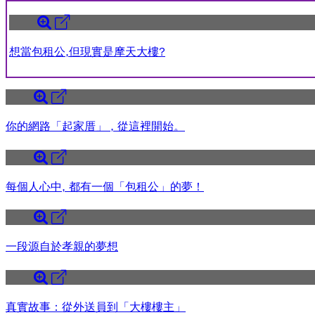
想當包租公,但現實是摩天大樓?
你的網路「起家厝」 , 從這裡開始。
每個人心中, 都有一個「包租公」的夢！
一段源自於孝親的夢想
真實故事：從外送員到「大樓樓主」