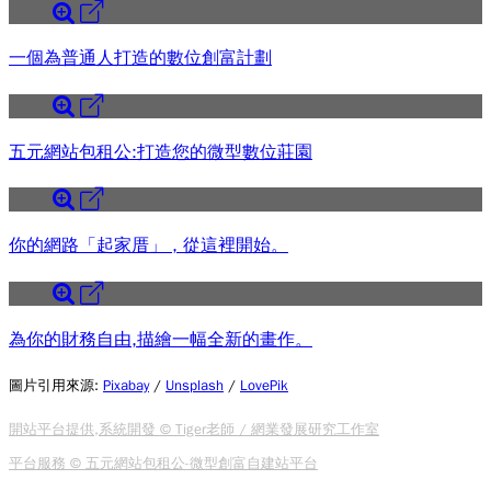
一個為普通人打造的數位創富計劃
五元網站包租公:打造您的微型數位莊園
你的網路「起家厝」 , 從這裡開始。
為你的財務自由,描繪一幅全新的畫作。
圖片引用來源
:
Pixabay
/
Unsplash
/
LovePik
開站平台提供,系統開發 © Tiger老師 / 網業發展研究工作室
平台服務 © 五元網站包租公-微型創富自建站平台