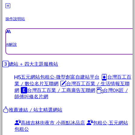
操作說明站
AI解說
總站 + 四大主題服務站
五元網站包租公-微型創富自建站平台
台灣百工百
業 / 數位名片互聯網
台灣百工百業 / 生活情報互聯
網
台灣百工百業 / 工商廣告互聯網
台灣OK匠 /
師傅叫修名片網
推薦連結 / 站主精選網站
高雄吉林街夜市 小雨點冰品店
包租公,五元網站
包租公