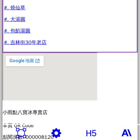
#. 燒仙草
#. 大湯圓
#. 包餡湯圓
#. 吉林街30年老店
小雨點八寶冰專賣店
本頁 QR Code
點閱次數: 00000
8120