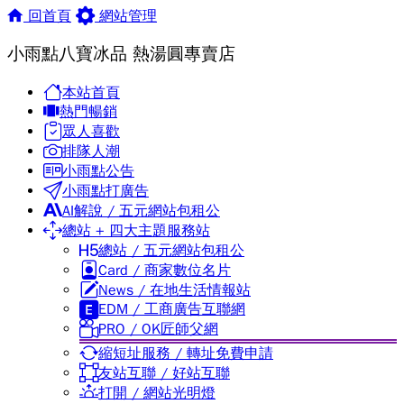
回首頁
網站管理
小雨點八寶冰品 熱湯圓專賣店
本站首頁
熱門暢銷
眾人喜歡
排隊人潮
小雨點公告
小雨點打廣告
AI解說 / 五元網站包租公
總站 + 四大主題服務站
總站 / 五元網站包租公
Card / 商家數位名片
News / 在地生活情報站
EDM / 工商廣告互聯網
PRO / OK匠師父網
縮短址服務 / 轉址免費申請
友站互聯 / 好站互聯
打開 / 網站光明燈