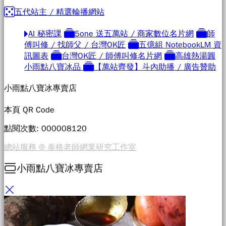
五代站主 / 精選輪播網站
AI 秘密課
5one 送五萬站 / 商家數位名片網
師
傅叫修 / 找師父 / 台灣OK匠
五億組 NotebookLM 資
訊圖表
台灣OK匠 / 師傅叫修名片網
高雄熱湯圓
小雨點八寶冰品
【萬站齊發】斗內助播 / 廣告贊助
小雨點八寶冰專賣店
本頁 QR Code
點閱次數: 00000
8120
總站服務 ® 泰格老師網業研究工作室
小雨點八寶冰專賣店